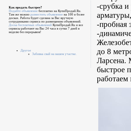
-cpубка и
Как продать быстрее?
Подайте объявление
бесплатно на КупиПродай.Ru.
арматуры,
Там же можно
разместить объявление
на 100 и более
досках. Работа будет сделана за Вас вручную
сотрудниками сервиса по размещению объявлений.
-пробная 
Доска бесплатных объявлений
КупиПродай.Ru и все
сервисы работают на Вас 24 часа в сутки 7 дней в
-динамиче
неделю без перерывов!
Железобет
до 8 метр
Другое
Забивка свай на вашем участке.
Ларсена. 
быстроe п
работаем 