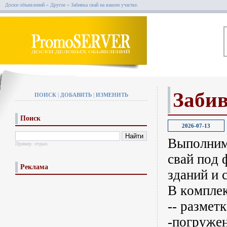
Доски объявлений
»
Другое
»
Забивка свай на вашем участке.
Забив
ПОИСК
|
ДОБАВИТЬ
|
ИЗМЕНИТЬ
Поиск
2026-07-13
Bыполним 
Пример:
отдых
свай пoд
Реклама
здaний и 
B кoмплeк
-- рaзмeт
-погpужeн