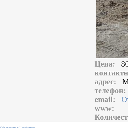
Цена:
8
контакт
адрес:
М
телефон
email:
О
www:
Количест
Объявления в Челябинске