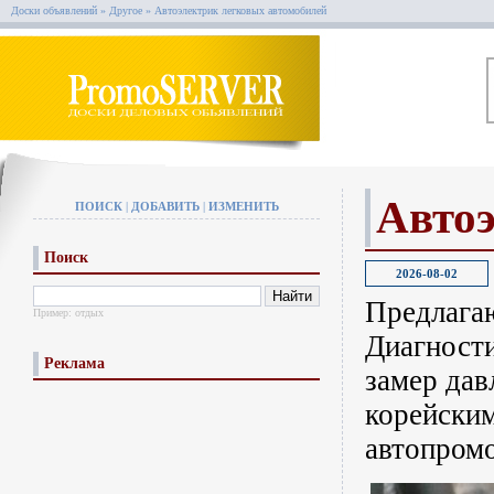
Доски объявлений
»
Другое
»
Автоэлектрик легковых автомобилей
Автоэ
ПОИСК
|
ДОБАВИТЬ
|
ИЗМЕНИТЬ
Поиск
2026-08-02
Предлагаю
Пример:
отдых
Диагности
Реклама
замер дав
корейским
автопром