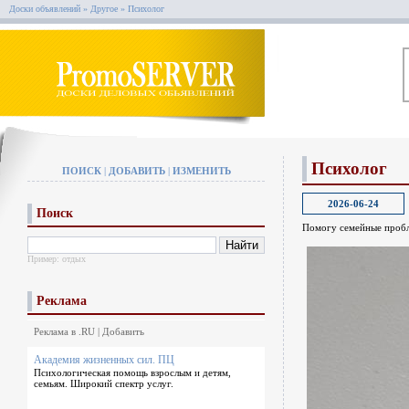
Доски объявлений
»
Другое
»
Психолог
Психолог
ПОИСК
|
ДОБАВИТЬ
|
ИЗМЕНИТЬ
2026-06-24
Поиск
Помогу семейные пробл
Пример:
отдых
Реклама
Реклама в .RU
|
Добавить
Академия жизненных сил. ПЦ
Психологическая помощь взрослым и детям,
семьям. Широкий спектр услуг.