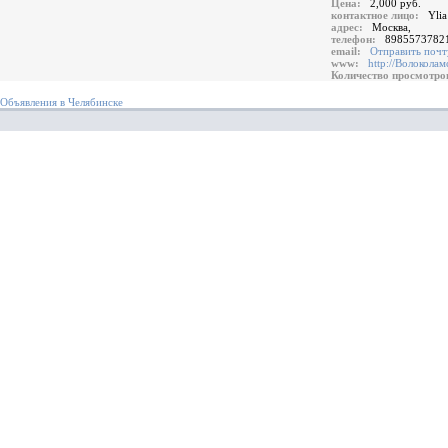
Цена:
2,000 руб.
контактное лицо:
Ylia
адрес:
Москва,
телефон:
8985573782
email:
Отправить почт
www:
http://Волоколам
Количество просмотр
Объявления в Челябинске