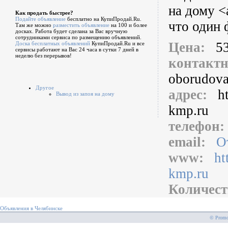
на дому <
Как продать быстрее?
Подайте объявление
бесплатно на КупиПродай.Ru.
что один 
Там же можно
разместить объявление
на 100 и более
досках. Работа будет сделана за Вас вручную
сотрудниками сервиса по размещению объявлений.
Цена:
5
Доска бесплатных объявлений
КупиПродай.Ru и все
сервисы работают на Вас 24 часа в сутки 7 дней в
неделю без перерывов!
контакт
oborudova
Другое
адрес:
h
Вывод из запоя на дому
kmp.ru
телефон
email:
О
www:
ht
kmp.ru
Количест
Объявления в Челябинске
© PromoS