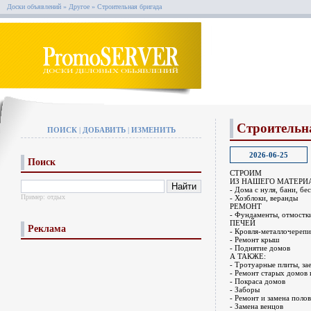
Доски объявлений
»
Другое
»
Строительная бригада
Строительн
ПОИСК
|
ДОБАВИТЬ
|
ИЗМЕНИТЬ
2026-06-25
Поиск
СТРОИМ
ИЗ НАШЕГО МАТЕРИ
- Дома с нуля, бани, бе
Пример:
отдых
- Хозблоки, веранды
РЕМОНТ
- Фундаменты, отмостк
ПЕЧЕЙ
Реклама
- Кровля-металлочерепи
- Ремонт крыш
- Поднятие домов
А ТАКЖЕ:
- Тротуарные плиты, за
- Ремонт старых домов
- Покраса домов
- Заборы
- Ремонт и замена полов
- Замена венцов