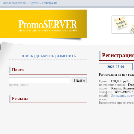
Доски объявлений
»
Другое
»
Регистрация
Регистраци
ПОИСК
|
ДОБАВИТЬ
|
ИЗМЕНИТЬ
2026-07-06
Поиск
Регистрация на пол года
Цена:
120,000 руб.
контактное лицо:
Гео
Пример:
отдых
адрес:
Казань, Вахито
телефон:
8939390307
email:
Отправить почт
Реклама
www:
Количество просмотр