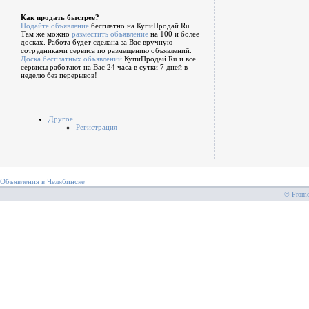
Как продать быстрее?
Подайте объявление
бесплатно на КупиПродай.Ru.
Там же можно
разместить объявление
на 100 и более
досках. Работа будет сделана за Вас вручную
сотрудниками сервиса по размещению объявлений.
Доска бесплатных объявлений
КупиПродай.Ru и все
сервисы работают на Вас 24 часа в сутки 7 дней в
неделю без перерывов!
Другое
Регистрация
Объявления в Челябинске
© PromoS