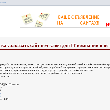
бюджет
как заказать сайт под ключ для IT-компании и не
т разработка лендингов, важно смотреть не только на визуальный дизайн. Сайт должен быстр
которым нужен не просто онлайн-буклет, а рабочий инструмент продаж, логично рассмотре
оматологии, продвижение в яндекс студия, услуги разработки сайтов агентство
онлайн, создание лендинга цена студия, разработать сайт с гарантией
та в топ!
d56@bro2bro.site
u/
4
у
/
ов:
649