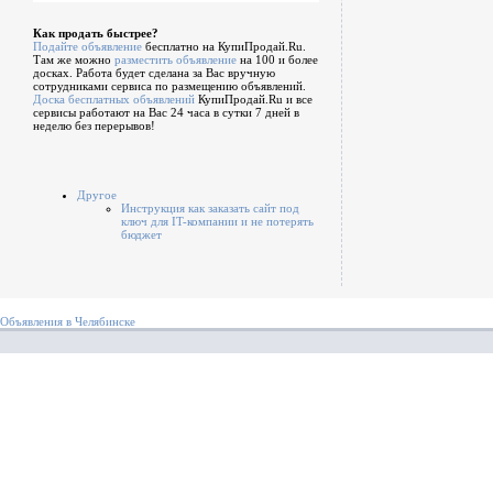
Как продать быстрее?
Подайте объявление
бесплатно на КупиПродай.Ru.
Там же можно
разместить объявление
на 100 и более
досках. Работа будет сделана за Вас вручную
сотрудниками сервиса по размещению объявлений.
Доска бесплатных объявлений
КупиПродай.Ru и все
сервисы работают на Вас 24 часа в сутки 7 дней в
неделю без перерывов!
Другое
Инструкция как заказать сайт под
ключ для IT-компании и не потерять
бюджет
Объявления в Челябинске