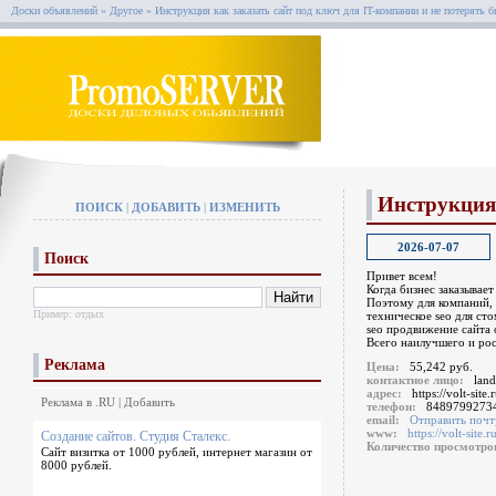
Доски объявлений
»
Другое
»
Инструкция как заказать сайт под ключ для IT-компании и не потерять 
Инструкция 
ПОИСК
|
ДОБАВИТЬ
|
ИЗМЕНИТЬ
2026-07-07
Поиск
Привет всем!
Когда бизнес заказывае
Поэтому для компаний, 
Пример:
отдых
техническое seo для ст
seo продвижение сайта 
Всего наилучшего и рос
Реклама
Цена:
55,242 руб.
контактное лицо:
lan
адрес:
https://volt-site.r
Реклама в .RU
|
Добавить
телефон:
8489799273
email:
Отправить почт
www:
https://volt-site.ru
Создание сайтов. Студия Сталекс.
Количество просмотр
Сайт визитка от 1000 рублей, интернет магазин от
8000 рублей.