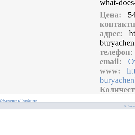
what-does-
Цена:
5
контакт
адрес:
h
buryachen
телефон
email:
О
www:
ht
buryachen
Количест
Объявления в Челябинске
© PromoS