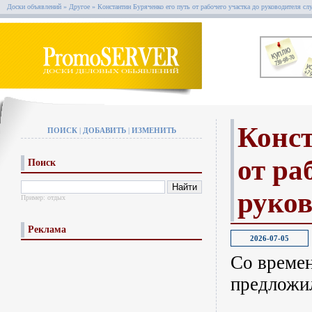
Доски объявлений
»
Другое
»
Константин Буряченко его путь от рабочего участка до руководителя с
Конст
ПОИСК
|
ДОБАВИТЬ
|
ИЗМЕНИТЬ
от ра
Поиск
руко
Пример:
отдых
Реклама
2026-07-05
Со времен
предложил