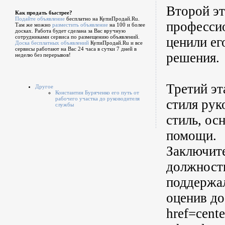
Второй эт
Как продать быстрее?
Подайте объявление
бесплатно на КупиПродай.Ru.
професси
Там же можно
разместить объявление
на 100 и более
досках. Работа будет сделана за Вас вручную
сотрудниками сервиса по размещению объявлений.
ценили ег
Доска бесплатных объявлений
КупиПродай.Ru и все
сервисы работают на Вас 24 часа в сутки 7 дней в
решения.
неделю без перерывов!
Третий э
Другое
Константин Буряченко его путь от
рабочего участка до руководителя
стиля рук
службы
стиль, ос
помощи.
Заключит
должность
поддержал
оценив до
href=cent