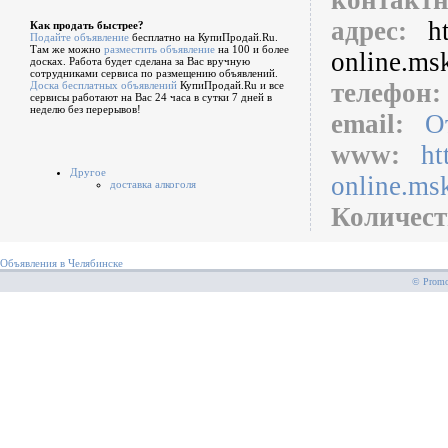
контакт
адрес:
h
Как продать быстрее?
Подайте объявление
бесплатно на КупиПродай.Ru.
Там же можно
разместить объявление
на 100 и более
online.msk
досках. Работа будет сделана за Вас вручную
сотрудниками сервиса по размещению объявлений.
телефон
Доска бесплатных объявлений
КупиПродай.Ru и все
сервисы работают на Вас 24 часа в сутки 7 дней в
неделю без перерывов!
email:
О
www:
ht
Другое
online.msk
доставка алкоголя
Количест
Объявления в Челябинске
© PromoS