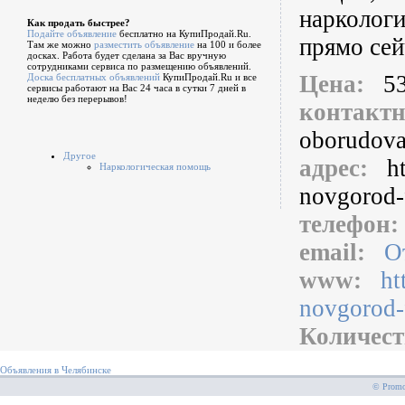
наркологи
Как продать быстрее?
Подайте объявление
бесплатно на КупиПродай.Ru.
прямо сей
Там же можно
разместить объявление
на 100 и более
досках. Работа будет сделана за Вас вручную
сотрудниками сервиса по размещению объявлений.
Цена:
5
Доска бесплатных объявлений
КупиПродай.Ru и все
сервисы работают на Вас 24 часа в сутки 7 дней в
неделю без перерывов!
контакт
oborudova
Другое
адрес:
h
Наркологическая помощь
novgorod-
телефон
email:
О
www:
ht
novgorod-
Количест
Объявления в Челябинске
© PromoS