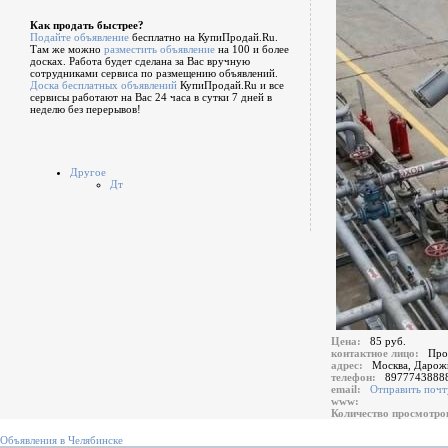
Как продать быстрее?
Подайте объявление
бесплатно на КупиПродай.Ru.
Там же можно
разместить объявление
на 100 и более
досках. Работа будет сделана за Вас вручную
сотрудниками сервиса по размещению объявлений.
Доска бесплатных объявлений
КупиПродай.Ru и все
сервисы работают на Вас 24 часа в сутки 7 дней в
неделю без перерывов!
Другое
Дт
Цена:
85 руб.
контактное лицо:
Про
адрес:
Москва, Дарож
телефон:
8977743888
email:
Отправить почт
www:
Количество просмотр
Объявления в Челябинске