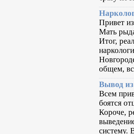
Нарколо
Привет из
Мать рыда
Итог, реа
нарколог
Новгороде
общем, вс
Вывод из
Всем прив
боятся от
Короче, 
выведение
систему. 