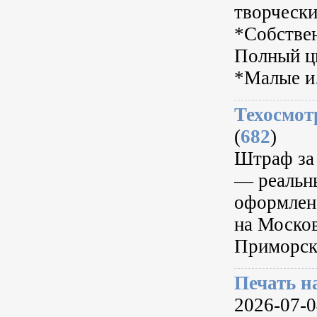
творчески
*Собстве
Полный ц
*Малые и
Техосмот
(
682
)
Штраф за 
— реальны
оформлен
на Москов
Приморск
Печать н
2026-07-04