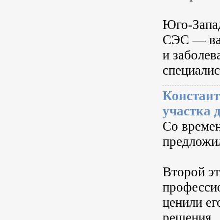
Юго-Запа
СЭС — ва
и заболев
специали
Констант
участка 
Со времен
предложил
Второй эт
професси
ценили ег
решения.