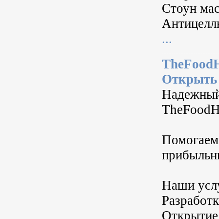
Стоун мас
Антицелл
...
TheFoodH
Открыть 
Надежный
TheFoodH
Помогаем 
прибыльн
Наши усл
Разработк
Открытие 