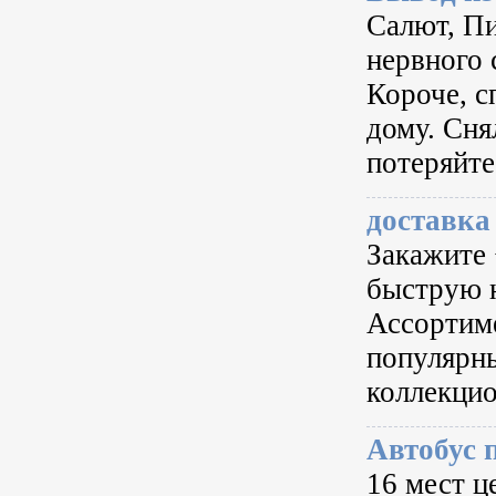
Салют, Пи
нервного 
Короче, с
дому. Сня
потеряйте
доставка
Закажите 
быструю н
Ассортим
популярны
коллекцио
Автобус 
16 мест ц