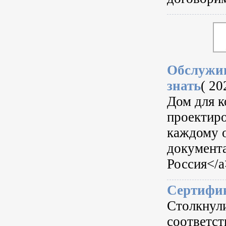
Обслужив
знать
( 20
Дом для к
проектиро
каждому о
документа
Россия</a
Сертифик
Столкнул
соответст