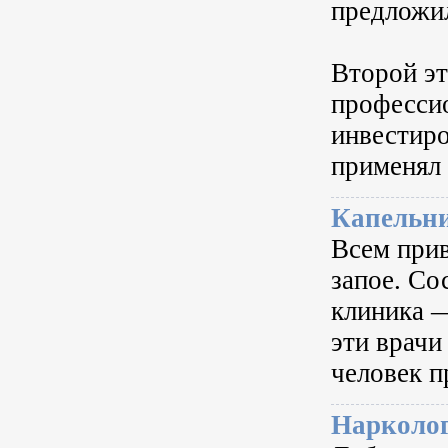
предложил
Второй эт
професси
инвестиро
применял 
Капельни
Всем прив
запое. Со
клиника —
эти врачи
человек п
Нарколо