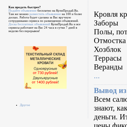
Как продать быстрее?
Подайте объявление
бесплатно на КупиПродай.Ru.
Кровля к
Там же можно
разместить объявление
на 100 и более
досках. Работа будет сделана за Вас вручную
Заборы
сотрудниками сервиса по размещению объявлений.
Доска бесплатных объявлений
КупиПродай.Ru и все
сервисы работают на Вас 24 часа в сутки 7 дней в
Полы, пот
неделю без перерывов!
Отмостка
Хозблок
Террасы
Веранды
...
Вывод из
Всем салю
Другое
знают, ка
деньги. И
цены фик